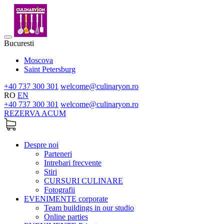
Bucuresti
Moscova
Saint Petersburg
+40 737 300 301
welcome@culinaryon.ro
RO
EN
+40 737 300 301
welcome@culinaryon.ro
REZERVA ACUM
Despre noi
Parteneri
Intrebari frecvente
Stiri
CURSURI CULINARE
Fotografii
EVENIMENTE corporate
Team buildings in our studio
Online parties