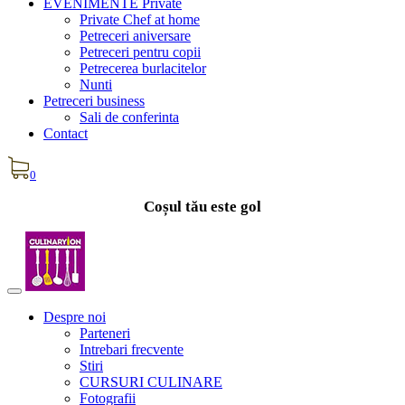
EVENIMENTE Private
Private Chef at home
Petreceri aniversare
Petreceri pentru copii
Petrecerea burlacitelor
Nunti
Petreceri business
Sali de conferinta
Contact
0
Coșul tău este gol
Despre noi
Parteneri
Intrebari frecvente
Stiri
CURSURI CULINARE
Fotografii