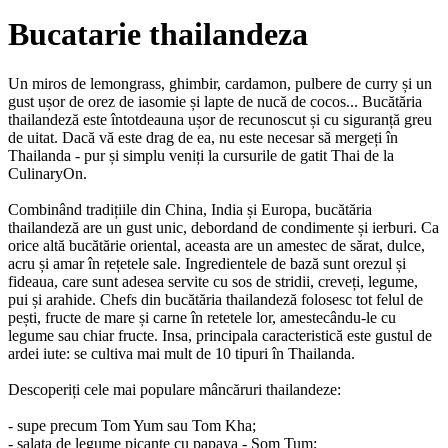
Bucatarie thailandeza
Un miros de lemongrass, ghimbir, cardamon, pulbere de curry și un
gust ușor de orez de iasomie și lapte de nucă de cocos... Bucătăria
thailandeză este întotdeauna ușor de recunoscut și cu siguranță greu
de uitat. Dacă vă este drag de ea, nu este necesar să mergeți în
Thailanda - pur și simplu veniți la cursurile de gatit Thai de la
CulinaryOn.
Combinând tradițiile din China, India și Europa, bucătăria
thailandeză are un gust unic, debordand de condimente și ierburi. Ca
orice altă bucătărie oriental, aceasta are un amestec de sărat, dulce,
acru și amar în rețetele sale. Ingredientele de bază sunt orezul și
fideaua, care sunt adesea servite cu sos de stridii, creveți, legume,
pui și arahide. Chefs din bucătăria thailandeză folosesc tot felul de
pești, fructe de mare și carne în retetele lor, amestecându-le cu
legume sau chiar fructe. Insa, principala caracteristică este gustul de
ardei iute: se cultiva mai mult de 10 tipuri în Thailanda.
Descoperiți cele mai populare mâncăruri thailandeze:
- supe precum Tom Yum sau Tom Kha;
- salata de legume picante cu papaya - Som Tum;