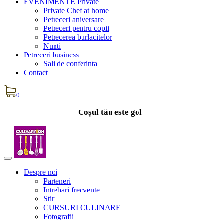
EVENIMENTE Private
Private Chef at home
Petreceri aniversare
Petreceri pentru copii
Petrecerea burlacitelor
Nunti
Petreceri business
Sali de conferinta
Contact
0
Coșul tău este gol
Despre noi
Parteneri
Intrebari frecvente
Stiri
CURSURI CULINARE
Fotografii