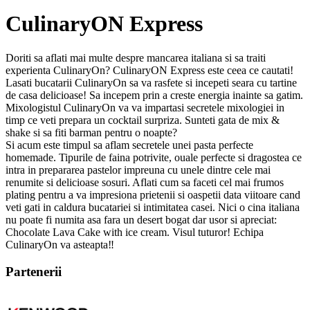
CulinaryON Express
Doriti sa aflati mai multe despre mancarea italiana si sa traiti
experienta CulinaryOn? CulinaryON Express este ceea ce cautati!
Lasati bucatarii CulinaryOn sa va rasfete si incepeti seara cu tartine
de casa delicioase! Sa incepem prin a creste energia inainte sa gatim.
Mixologistul CulinaryOn va va impartasi secretele mixologiei in
timp ce veti prepara un cocktail surpriza. Sunteti gata de mix &
shake si sa fiti barman pentru o noapte?
Si acum este timpul sa aflam secretele unei pasta perfecte
homemade. Tipurile de faina potrivite, ouale perfecte si dragostea ce
intra in prepararea pastelor impreuna cu unele dintre cele mai
renumite si delicioase sosuri. Aflati cum sa faceti cel mai frumos
plating pentru a va impresiona prietenii si oaspetii data viitoare cand
veti gati in caldura bucatariei si intimitatea casei. Nici o cina italiana
nu poate fi numita asa fara un desert bogat dar usor si apreciat:
Chocolate Lava Cake with ice cream. Visul tuturor! Echipa
CulinaryOn va asteapta‼️
Partenerii