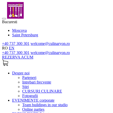
Bucuresti
Moscova
Saint Petersburg
+40 737 300 301
welcome@culinaryon.ro
RO
EN
+40 737 300 301
welcome@culinaryon.ro
REZERVA ACUM
Despre noi
Parteneri
Intrebari frecvente
Stiri
CURSURI CULINARE
Fotografii
EVENIMENTE corporate
Team buildings in our studio
Online parties