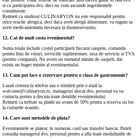
si cu participarea dvs. deci nu vom ascunde ingredientele
constituente.
Retineti ca studioul CULINARYON nu este responsabil pentru
orice reactie alergica, deci daca aveti alergii alimentare, va rugam sa
aveti medicamentatia necesara la dumneavoastra.
12. Cat de mult costa evenimentul?
Suma totala include costul participarii fiecarui oaspete, comanda
pentru lista de vinuri, serviciile suplimentare, taxa de serviciu si TVA
(pentru companii). Nu avem un numarul minim de oaspeti, dar
exista un buget minim al evenimentului.
13. Cum pot face o rezervare pentru o clasa de gastronomie?
Lasati cererea la telefon sau o trimiteti prin e-mail la
welcome@culinaryon.ro, managerul alocat dvs. personal va va
contacta pentru a discuta toate detaliile evenimentului.
Retineti ca trebuie sa platiti un avans de 50% pentru a rezerva un loc
la cursurile noastre.
14. Care sunt metodele de plata?
Evenimentele se platesc in numerar, card sau transfer bancar. Puteti
consulta managerul dvs. personal pentru a afla toate modalitatile de