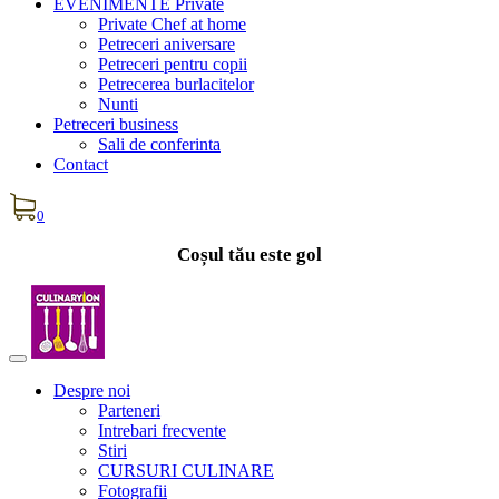
EVENIMENTE Private
Private Chef at home
Petreceri aniversare
Petreceri pentru copii
Petrecerea burlacitelor
Nunti
Petreceri business
Sali de conferinta
Contact
0
Coșul tău este gol
Despre noi
Parteneri
Intrebari frecvente
Stiri
CURSURI CULINARE
Fotografii