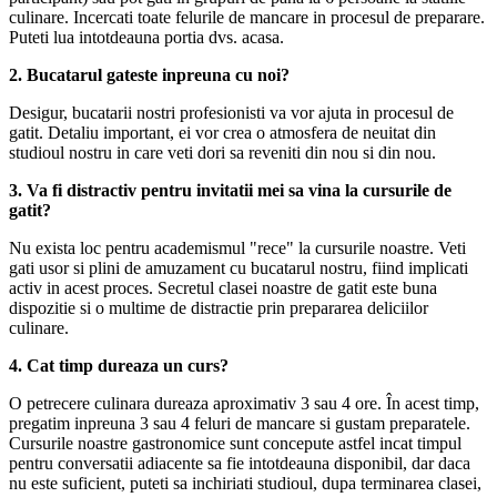
culinare. Incercati toate felurile de mancare in procesul de preparare.
Puteti lua intotdeauna portia dvs. acasa.
2. Bucatarul gateste inpreuna cu noi?
Desigur, bucatarii nostri profesionisti va vor ajuta in procesul de
gatit. Detaliu important, ei vor crea o atmosfera de neuitat din
studioul nostru in care veti dori sa reveniti din nou si din nou.
3. Va fi distractiv pentru invitatii mei sa vina la cursurile de
gatit?
Nu exista loc pentru academismul "rece" la cursurile noastre. Veti
gati usor si plini de amuzament cu bucatarul nostru, fiind implicati
activ in acest proces. Secretul clasei noastre de gatit este buna
dispozitie si o multime de distractie prin prepararea deliciilor
culinare.
4. Cat timp dureaza un curs?
O petrecere culinara dureaza aproximativ 3 sau 4 ore. În acest timp,
pregatim inpreuna 3 sau 4 feluri de mancare si gustam preparatele.
Cursurile noastre gastronomice sunt concepute astfel incat timpul
pentru conversatii adiacente sa fie intotdeauna disponibil, dar daca
nu este suficient, puteti sa inchiriati studioul, dupa terminarea clasei,