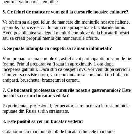
pentru a va impartasi emotiile.
5. Ce feluri de mancare vom gati la cursurile noastre culinare?
Va oferim sa alegeti feluri de mancare din meniurile noastre italiene,
spaniole, franceze etc. - lucram cu aproape toate bucatariile lumii.
Aveti posibilitatea sa alegeti meniuri complexe de la bucatarii nostri
sau sa creati propriul meniu din mancarurile oferite.
6. Se poate intampla ca oaspetii sa ramana infometati?
Vom prepara o cina complexa, astfel incat participantiilor sa nu le fie
foame. Primul preparat va fi gata in aproximativ 1 ora dupa
inceperea gatitului. Daca stiti ca oaspetii dvs. vor veni dupa serviciu
si nu vor sa reziste o ora, va recomandam sa comandati un bufet cu
antipasti, bruschetta, branzeturi si carnati.
7. Ce bucatarii profeseaza cursurile noastre gastronomice? Este
posibil sa cer un bucatar vedeta?
Experimentat, profesional, fermecator, care lucreaza in restaurantele
reputate din Rusia si din strainatate.
8. Este posibil sa cer un bucatar vedeta?
Colaboram cu mai mult de 50 de bucatari din cele mai bune