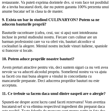
restaurante. Va puteti exprima dorintele dvs. si vom face tot posibilul
de a invita bucatarul dorit, dar nu putem garanta 100% prezenta unui
anume bucatar sef in clasa ta de master.
9. Exista un bar in studioul CULINARYON? Putem sa ne
aducem bauturile proprii?
Bauturile racoritoare (cafea, ceai, suc si apa) sunt intotdeauna
incluse in pretul studioului nostru. Fiecare curs culinar are un
barman profesionist care va va oferi vin, bauturi alcoolice si
cocktailuri la alegere. Meniul nostru include vinuri italiene, spaniole
si franceze si locale.
10. Putem aduce propriile noastre bauturi?
Avem preturi atractive pentru vin, deci suntem siguri ca nu veti avea
nevoie sa va aduceti alcoolul propriu. Somelierul nostru va va ajuta
sa faceti cea mai buna alegere a vinului in concordanta cu
mancarurile preparate. Deci aducerea propriilor bauturi nu este
acceptata.
11. Ce trebuie sa facem daca unul dintre oaspeti are o alergie?
Spuneti-ne despre acest lucru cand faceti rezervarea! Vom avertiza
bucatarul-sef si va elimina respectivul ingredient din preparat daca
este posibil. Toate felurile de mancare sunt mereu gatite in fata dvs.