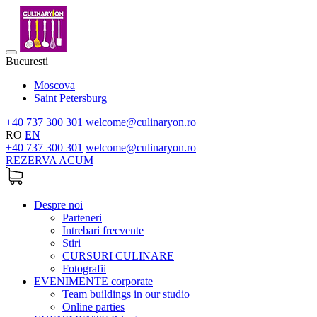
Bucuresti
Moscova
Saint Petersburg
+40 737 300 301
welcome@culinaryon.ro
RO
EN
+40 737 300 301
welcome@culinaryon.ro
REZERVA ACUM
Despre noi
Parteneri
Intrebari frecvente
Stiri
CURSURI CULINARE
Fotografii
EVENIMENTE corporate
Team buildings in our studio
Online parties