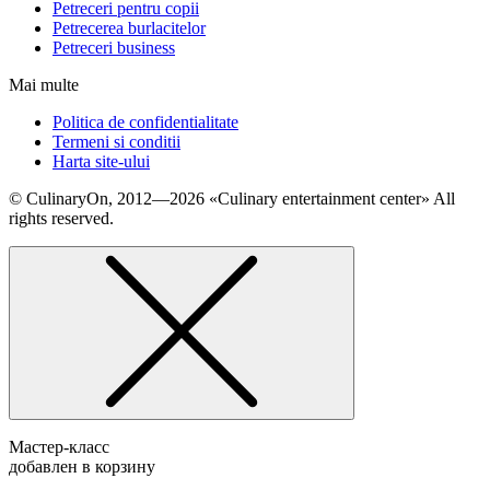
Petreceri pentru copii
Petrecerea burlacitelor
Petreceri business
Mai multe
Politica de confidentialitate
Termeni si conditii
Harta site-ului
© СulinaryOn, 2012—2026 «Culinary entertainment center» All
rights reserved.
Мастер-класс
добавлен в корзину