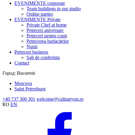
EVENIMENTE corporate
Team buildings in our studio
Online parties
EVENIMENTE Private
Private Chef at home
Petreceri aniversare
Petreceri pentru copii
Petrecerea burlacitelor
Nunti
Petreceri business
Sali de conferinta
Contact
Город:
Bucuresti
Moscova
Saint Petersburg
+40 737 300 301
welcome@culinaryon.ro
RO
EN