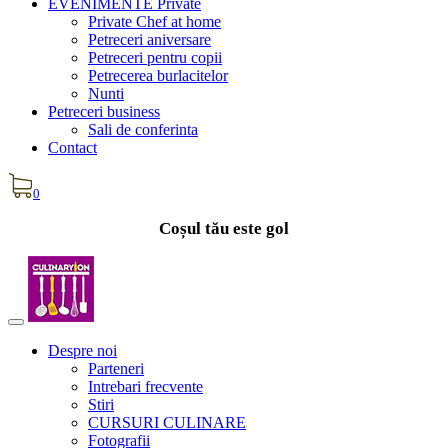
EVENIMENTE Private
Private Chef at home
Petreceri aniversare
Petreceri pentru copii
Petrecerea burlacitelor
Nunti
Petreceri business
Sali de conferinta
Contact
0
Coșul tău este gol
Despre noi
Parteneri
Intrebari frecvente
Stiri
CURSURI CULINARE
Fotografii