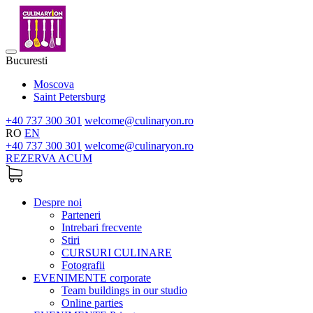
Bucuresti
Moscova
Saint Petersburg
+40 737 300 301
welcome@culinaryon.ro
RO
EN
+40 737 300 301
welcome@culinaryon.ro
REZERVA ACUM
Despre noi
Parteneri
Intrebari frecvente
Stiri
CURSURI CULINARE
Fotografii
EVENIMENTE corporate
Team buildings in our studio
Online parties