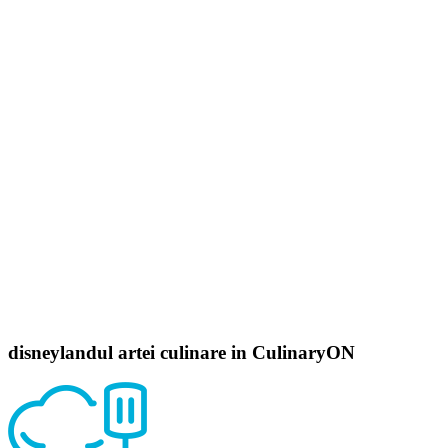
disneylandul
artei culinare in CulinaryON